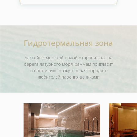
В стоимость процедуры включена консультация
косметолога/дерматолога
Гидротермальная зона
Бассейн с морской водой отправит вас на
берега лазурного моря, хаммам пригласит
в восточную сказку, парная порадует
любителей парения вениками
PRX-T33 терапия
AFT-омоложение Harmony XL
Всесезонная и атра
Современный метод омоложения и коррекции
естественного омоло
фото-и хроностарения кожи с помощью импульсов
которой не поврежд
высокочастотного света
формируется новый 