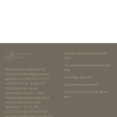
Аппаратная косметология для
тела
Спа-массажные технологии для
Медицинская лицензия на
тела
осуществление медицинской
Спа-уходы для тела
деятельности № Л041-01073-
53/00671370 от 18.08.2023
Гидротермальная зона
Предложения и цены,
Банные ритуалы и аренда vip
указанные на сайте, носят
зоны
информационный характер и
не являются публичной
офертой (ст. 437 ГК РФ).
ЕСТЬ ПРОТИВОПОКАЗАНИЯ,
НЕОБХОДИМА КОНСУЛЬТАЦИЯ