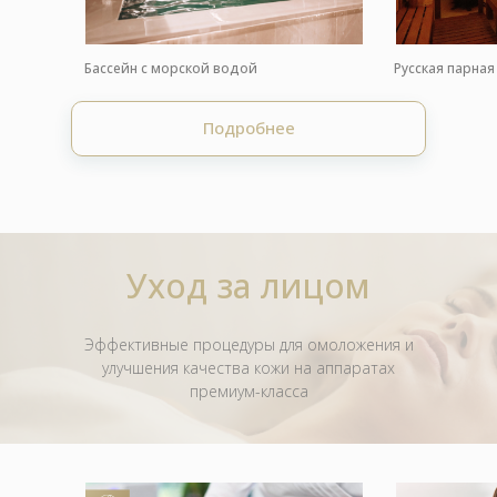
структура клеток.
6 эффектов омоложения сразу:
• Осветляет и подтягивает кожу
Уменьшает:
• Улучшает цвет лица
• Морщины и дрябл
Бассейн с морской водой
Русская парная
• Удаляет пигментные пятна
• Гиперкератоз
• Устраняет сеточку мелких морщинок
• Акне и постакне
• Сужает поры, улучшает текстуру
• Гиперпигментаци
Подробнее
• Рубцы и растяжки
В стоимость процедуры включена консультация
В стоимость процед
косметолога/дерматолога
косметолога/дермат
Уход за лицом
Эффективные процедуры для омоложения и
улучшения качества кожи на аппаратах
премиум-класса