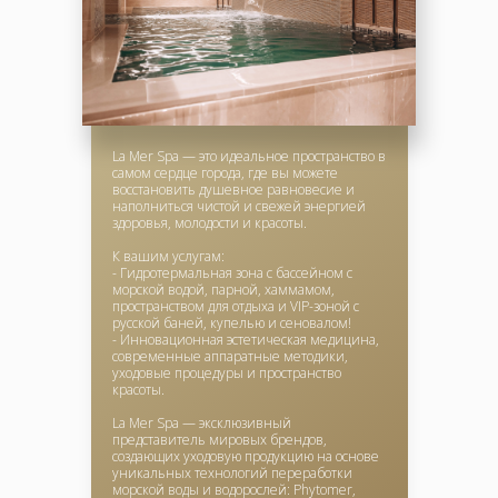
La Mer Spa — это идеальное пространство в
самом сердце города, где вы можете
восстановить душевное равновесие и
наполниться чистой и свежей энергией
здоровья, молодости и красоты.
К вашим услугам:
- Гидротермальная зона с бассейном с
морской водой, парной, хаммамом,
пространством для отдыха и VIP-зоной с
русской баней, купелью и сеновалом!
- Инновационная эстетическая медицина,
современные аппаратные методики,
уходовые процедуры и пространство
красоты.
La Mer Spa — эксклюзивный
представитель мировых брендов,
создающих уходовую продукцию на основе
уникальных технологий переработки
морской воды и водорослей: Phytomer,