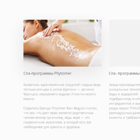
Cпа-программы Phytomer
Cпа- программы 
Косметика, вдохновлённая лазурной гладью моря,
Завод-производител
тёплым солнцем и уютом Бретани — региона
уникальных технол
Франции, омываемого водами Атлантического
воды и водорослей.
океана.
подобранному соче
ингредиентов и выс
Создатель бренда Phytomer Жан Жедуэн считал,
уходы марки THALAS
что все, что дает море, является родственным
равнодушным даже 
человеческому организму, ведь море — это
клиента и требоват
гармоничная экосистема, в которой есть все
необходимое для красоты и здоровья.