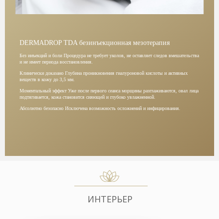
DERMADROP TDA безинъекционная мезотерапия
Без инъекций и боли Процедура не требует уколов, не оставляет следов вмешательства
и не имеет периода восстановления.
Клинически доказано Глубина проникновения гиалуроновой кислоты и активных
веществ в кожу до 3,5 мм.
Моментальный эффект Уже после первого сеанса морщины разглаживаются, овал лица
подтягивается, кожа становится сияющей и глубоко увлажненной.
Абсолютно безопасно Исключена возможность осложнений и инфицирования.
ИНТЕРЬЕР