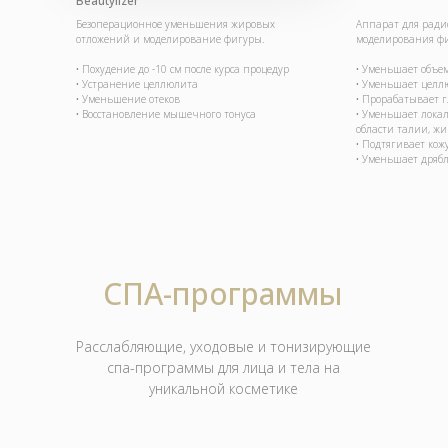
Beautylizer
Безоперационное уменьшения жировых
Аппарат для ради
отложений и моделирование фигуры.
моделирования фи
• Похудение до -10 см после курса процедур
• Уменьшает объе
• Устранение целлюлита
• Уменьшает целл
• Уменьшение отеков
• Прорабатывает 
• Восстановление мышечного тонуса
• Уменьшает лока
области талии, жи
• Подтягивает кож
• Уменьшает дрябл
СПА-программы
Расслабляющие, уходовые и тонизирующие
спа-программы для лица и тела на
уникальной косметике