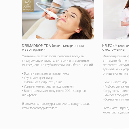
DERMADROP TDA безинъекционная
HELEO4™ клето
мезотерапия
омоложение
Уникальная технология позволяет вводить
Инновационная ф
гиалуроновую кислоту, витамины и активные
аппарате Harmony
ингредиенты в глубокие слои кожи без инъекций
позволяет находи
деликатно их устр
• Восстанавливает и питает кожу
очищается на кле
• Улучшает цвет лица
• Уменьшает жирность, акне
• Уменьшает мор
• Убирает отеки, мешки под глазами
• Глубоко увлажня
• Восстанавливает кожу после CO2 - лазерных
• Упругость и лиф
шлифовок
• Убирает сосудис
• Осветляет пигм
В стоимость процедуры включена консультация
косметолога/дерматолога
В стоимость проц
косметолога/дерма