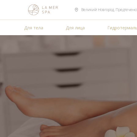
Великий Новгород, Предтеченская
Для тела
Для лица
Гидротермаль