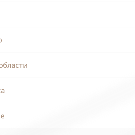
ю
области
ка
ое