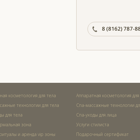
8 (8162) 787-8
ная косметология для тела
Аппаратная косметология для
сажные технологии для тела
Спа-массажные технологии дл
ды для тела
Спа-уходы для лица
рмальная зона
Услуги стилиста
ритуалы и аренда vip зоны
Подарочный сертификат