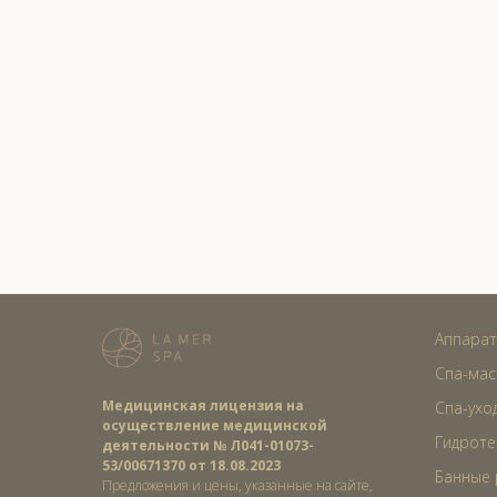
Аппарат
Спа-мас
Медицинская лицензия на
Спа-ухо
осуществление медицинской
Гидроте
деятельности № Л041-01073-
53/00671370 от 18.08.2023
Банные 
Предложения и цены, указанные на сайте,