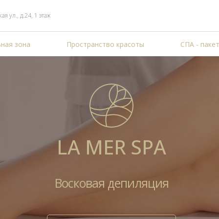
 ул., д.24, 1 этаж
ная зона
Пространство красоты
СПА - паке
LA MER SPA
Восковая депиляция