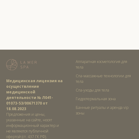
Аппаратная косметология для
тела
Спа-массажные технологии для
Медицинская лицензия на
тела
осуществление
Спа-уходы для тела
медицинской
деятельности № Л041-
Гидротермальная зона
01073-53/00671370 от
Банные ритуалы и аренда vip
18.08.2023
зоны
Предложения и цены,
указанные на сайте, носят
информационный характер и
не являются публичной
офертой (ст. 437 ГК РФ).