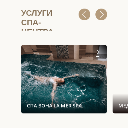
УСЛУГИ
СПА-
ЦЕНТРА
›
СПА-ЗОНА LA MER SPA
МЕ