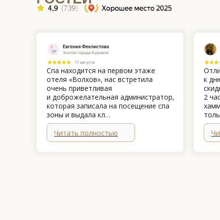
Спа находится на первом этаже
Отли
отеля «Волхов», нас встретила
к дн
очень приветливая
скид
и доброжелательная администратор,
2 ча
которая записала на посещение спа
хамм
зоны и выдала кл…
толь
Читать полностью
Чи