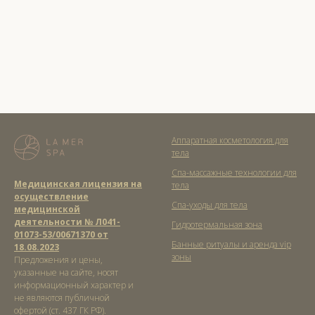
Аппаратная косметология для
тела
Спа-массажные технологии для
Медицинская лицензия на
тела
осуществление
Спа-уходы для тела
медицинской
деятельности № Л041-
Гидротермальная зона
01073-53/00671370 от
Банные ритуалы и аренда vip
18.08.2023
зоны
Предложения и цены,
указанные на сайте, носят
информационный характер и
не являются публичной
офертой (ст. 437 ГК РФ).